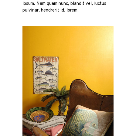
ipsum. Nam quam nunc, blandit vel, luctus
pulvinar, hendrerit id, lorem.
HOME
ABOUT
PROJECTS
CONTACT