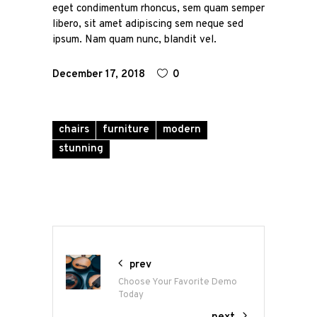
eget condimentum rhoncus, sem quam semper
libero, sit amet adipiscing sem neque sed
ipsum. Nam quam nunc, blandit vel.
December 17, 2018
0
chairs
furniture
modern
stunning
prev
Choose Your Favorite Demo
Today