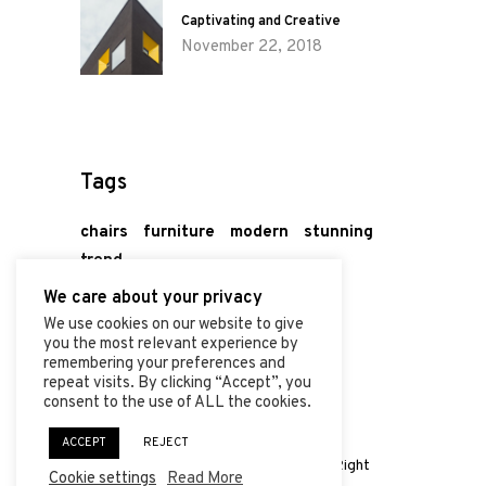
Captivating and Creative
November 22, 2018
Tags
chairs
furniture
modern
stunning
trend
We care about your privacy
We use cookies on our website to give
you the most relevant experience by
remembering your preferences and
repeat visits. By clicking “Accept”, you
consent to the use of ALL the cookies.
© 2026 | Vincenzo de Luce
ACCEPT
REJECT
Shaped by
Mercurial Agency
| All Right
Cookie settings
Read More