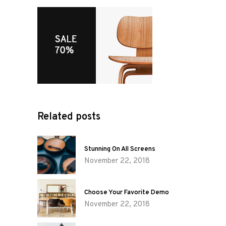
Related posts
Stunning On All Screens
November 22, 2018
Choose Your Favorite Demo
November 22, 2018