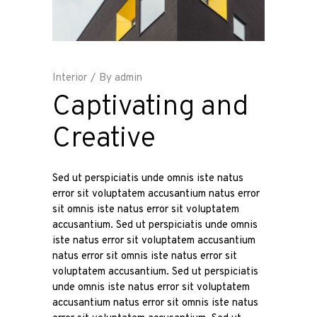
Interior
By
admin
Captivating and
Creative
Sed ut perspiciatis unde omnis iste natus
error sit voluptatem accusantium natus error
sit omnis iste natus error sit voluptatem
accusantium. Sed ut perspiciatis unde omnis
iste natus error sit voluptatem accusantium
natus error sit omnis iste natus error sit
voluptatem accusantium. Sed ut perspiciatis
unde omnis iste natus error sit voluptatem
accusantium natus error sit omnis iste natus