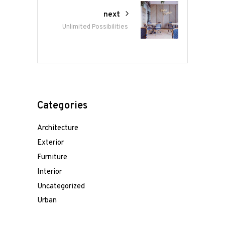
next
Unlimited Possibilities
Categories
Architecture
Exterior
Furniture
Interior
Uncategorized
Urban